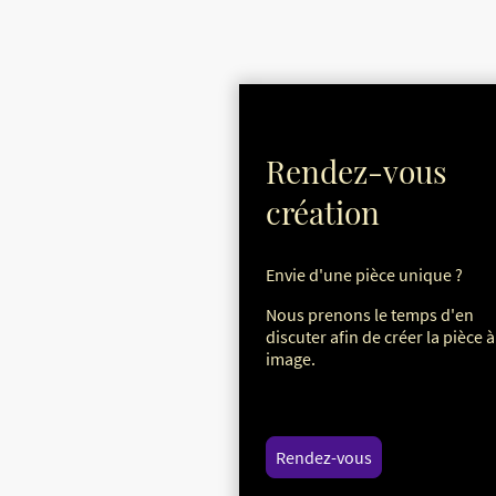
Rendez-vous
création
Envie d'une pièce unique ?
Nous prenons le temps d'en
discuter afin de créer la pièce à
image.
Rendez-vous