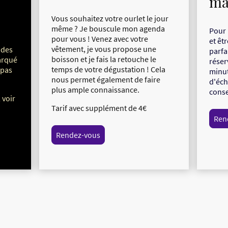
ma
Vous souhaitez votre ourlet le jour
même ? Je bouscule mon agenda
Pour 
pour vous ! Venez avec votre
et êt
vêtement, je vous propose une
 des
parfa
boisson et je fais la retouche le
arqué
réser
temps de votre dégustation ! Cela
 pas
minut
nous permet également de faire
d'éch
plus ample connaissance.
conse
 voir
Tarif avec supplément de 4€
Ren
Rendez-vous