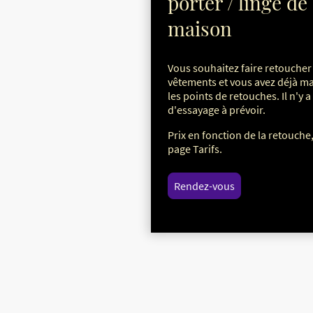
porter / linge de
maison
Vous souhaitez faire retoucher
vêtements et vous avez déjà m
les points de retouches. Il n'y a
d'essayage à prévoir.
Prix en fonction de la retouche,
page Tarifs.
Rendez-vous